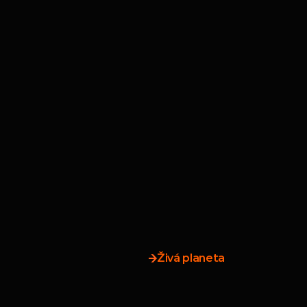
at sami
 který 
tfolio a 
Živá planeta