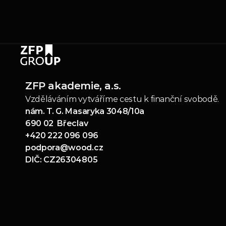
ZFP akademie, a.s.
Vzděláváním vytváříme cestu k finanční svobodě.
nám. T. G. Masaryka 3048/10a
690 02  Břeclav
+420 222 096 096
podpora@wood.cz
DIČ: CZ26304805